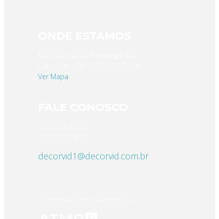
ONDE ESTAMOS
Rua São Luís do Paraitinga, 622
Campinas – SP – CEP 13030-105
Ver Mapa
FALE CONOSCO
(19) 3231-5056
(19) 98410-3029
decorvid1@decorvid.com.br
Conheça a Atmos Automação